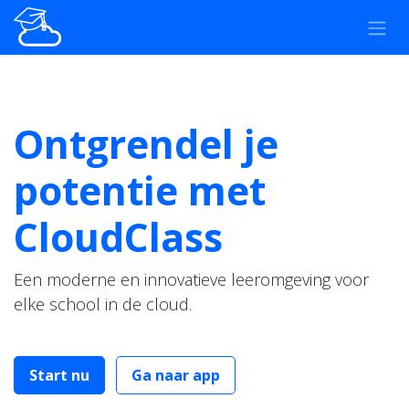
Overslaan naar inhoud
Ontgrendel je
potentie met
CloudClass
Een moderne en innovatieve leeromgeving voor
elke school in de cloud.
Start nu
Ga naar app