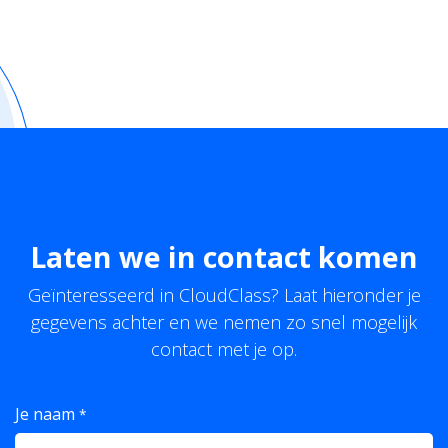
Laten we in contact komen
Geïnteresseerd in CloudClass? Laat hieronder je
gegevens achter en we nemen zo snel mogelijk
contact met je op.
Je naam
*