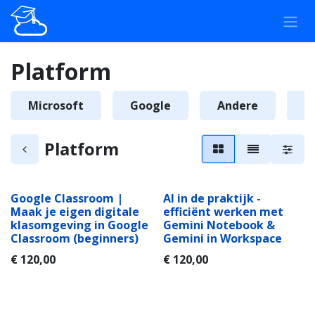
Overslaan naar inhoud
Platform
Microsoft
Google
Andere
A
Platform
Google Classroom |
AI in de praktijk -
Nieuw!
AI opleiding
Maak je eigen digitale
efficiënt werken met
klasomgeving in Google
Gemini Notebook &
Classroom (beginners)
Gemini in Workspace
€
120,00
€
120,00