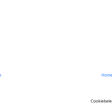
e
Hom
Cookiebele